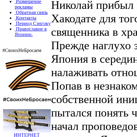
Николай прибыл 
Размещение
рекламы
Обратная связь
Хакодате для тог
Контакты
Период Сэнгоку
священника в хра
Православие в
Японии.
Прежде наглухо 
#СвоихНеБросаем
Япония в середин
налаживать отно
Попав в незнако
собственной иниц
пытался понять 
начал проповедо
ИНТЕРНЕТ