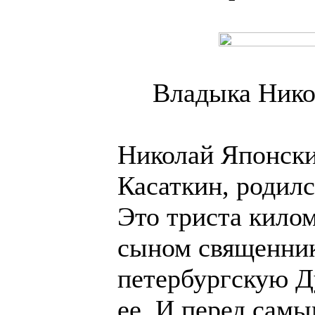
Владыка Нико
Николай Японски
Касаткин, родился
Это триста кило
сыном священник
петербургскую Д
ее. И перед самы