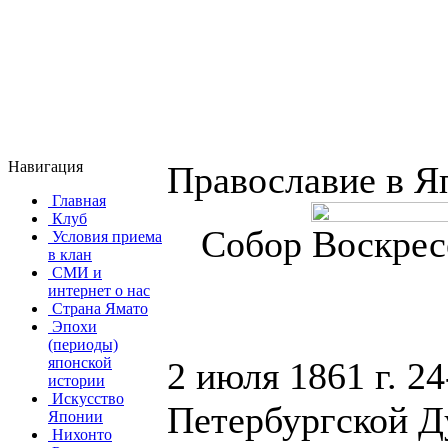
Навигация
Православие в Я
Главная
Клуб
Собор Воскрес
Условия приема
в клан
СМИ и
интернет о нас
Страна Ямато
Эпохи
(периоды)
японской
2 июля 1861 г. 2
истории
Искусство
Петербургской Д
Японии
Нихонто