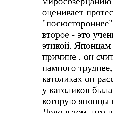
миросозерцанию 
оценивает протес
"посюстороннее"
второе - это уче
этикой. Японцам 
причине , он счи
намного труднее
католиках он рас
у католиков был
которую японцы н
Дело в том, что 