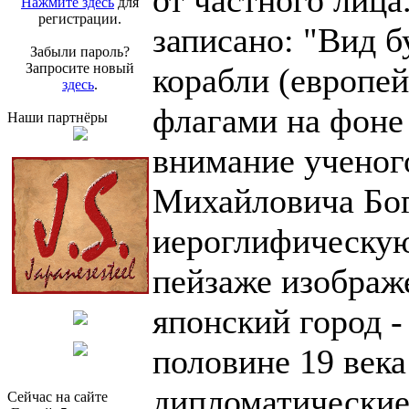
от частного лица
Нажмите здесь
для
регистрации.
записано: "Вид б
Забыли пароль?
Запросите новый
корабли (европей
здесь
.
флагами на фоне 
Наши партнёры
внимание ученог
Михайловича Бог
иероглифическую
пейзаже изображе
японский город -
половине 19 века
дипломатические 
Сейчас на сайте