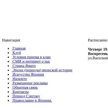
Навигация
Расписание
Главная
Четверг 19
Клуб
Воскресень
Условия приема в клан
ул.Васильев
СМИ и интернет о нас
Страна Ямато
Эпохи (периоды) японской истории
Искусство Японии
Нихонто
Размещение рекламы
Обратная связь
Контакты
Период Сэнгоку
Православие в Японии.