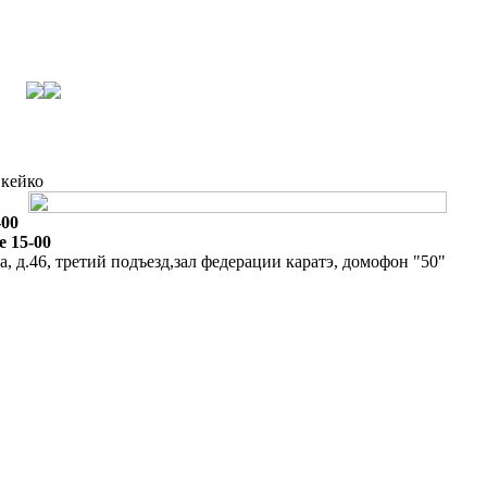
 кейко
-00
е 15-00
а, д.46, третий подъезд,зал федерации каратэ, домофон "50"